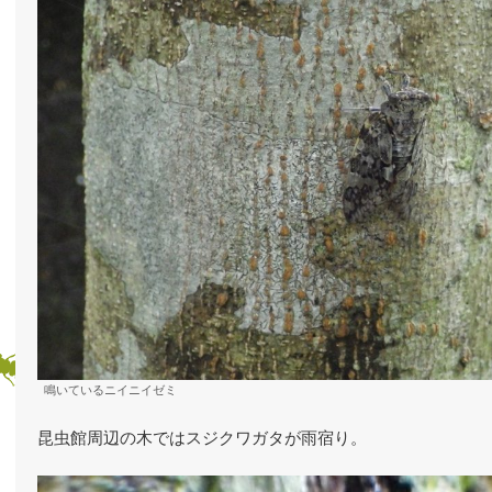
鳴いているニイニイゼミ
昆虫館周辺の木ではスジクワガタが雨宿り。