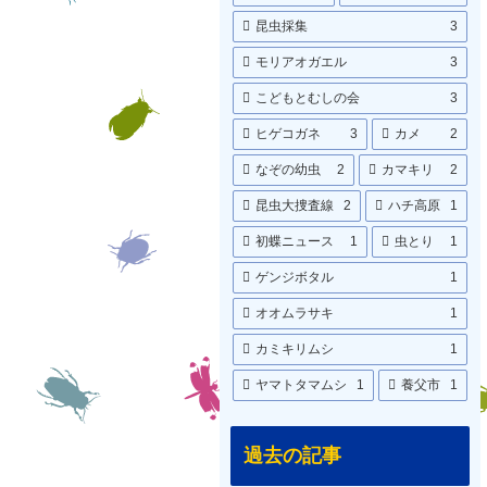
昆虫採集
3
モリアオガエル
3
こどもとむしの会
3
ヒゲコガネ
3
カメ
2
なぞの幼虫
2
カマキリ
2
昆虫大捜査線
2
ハチ高原
1
初蝶ニュース
1
虫とり
1
ゲンジボタル
1
オオムラサキ
1
カミキリムシ
1
ヤマトタマムシ
1
養父市
1
過去の記事