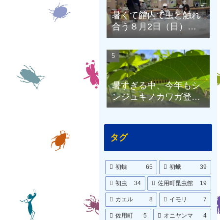
暑くて館内で虫と触れ
合う８月2日（日）の
昆虫館
暑すぎる中、今年もシ
ンジュキノカワガ登
場！8月1日（土）の昆
虫館
タグ
初蝶
65
初蛾
39
初虫
34
佐用町昆虫館
19
カエル
8
イモリ
7
佐用町
5
オニヤンマ
4