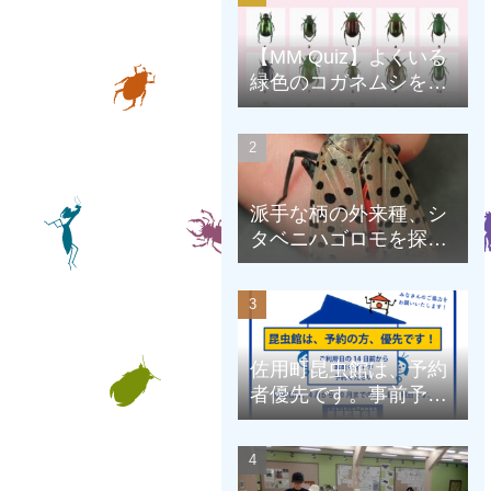
【MM Quiz】よくいる
緑色のコガネムシを、
克服しよう！
派手な柄の外来種、シ
タベニハゴロモを探そ
う
佐用町昆虫館は、予約
者優先です。事前予約
にご協力をお願いしま
す。