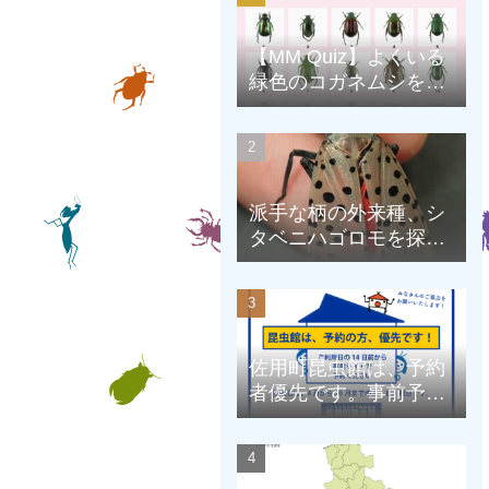
【MM Quiz】よくいる
緑色のコガネムシを、
克服しよう！
派手な柄の外来種、シ
タベニハゴロモを探そ
う
佐用町昆虫館は、予約
者優先です。事前予約
にご協力をお願いしま
す。