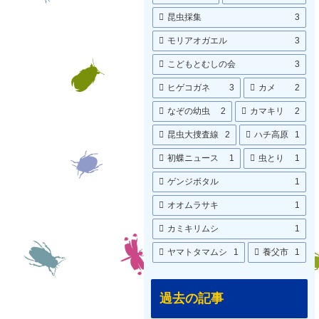
昆虫採集
3
モリアオガエル
3
こどもとむしの会
3
ヒゲコガネ
3
カメ
2
なぞの幼虫
2
カマキリ
2
昆虫大捜査線
2
ハチ高原
1
初蝶ニュース
1
虫とり
1
ゲンジボタル
1
オオムラサキ
1
カミキリムシ
1
ヤマトタマムシ
1
養父市
1
過去の記事