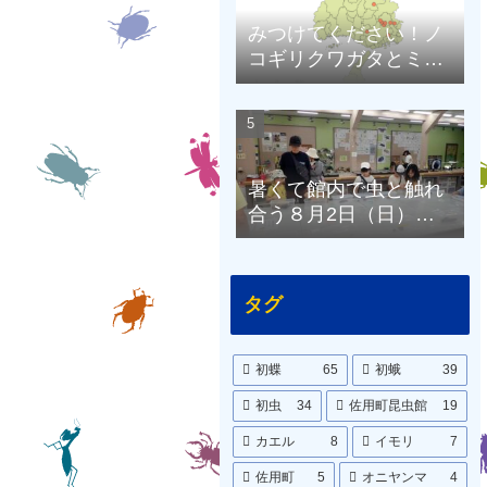
みつけてください！ノ
コギリクワガタとミヤ
マクワガタ（兵庫県限
定）
暑くて館内で虫と触れ
合う８月2日（日）の
昆虫館
タグ
初蝶
65
初蛾
39
初虫
34
佐用町昆虫館
19
カエル
8
イモリ
7
佐用町
5
オニヤンマ
4