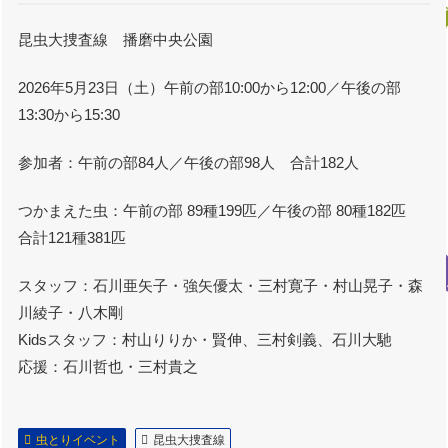
昆虫大捜査線 播磨中央公園
2026年5月23日（土）午前の部10:00から12:00／午後の部
13:30から15:30
参加者：午前の部84人／午後の部98人 合計182人
つかまえた虫：午前の部 89種199匹／午後の部 80種182匹
合計121種381匹
スタッフ：石川亜矢子・強矢優太・三村寛子・村山晃子・森
川綾子・八木剛
Kidsスタッフ：村山りりか・賢伸、三村剣義、石川大馳
応援：石川哲也・三村貴之
虫とりイベント
昆虫大捜査線