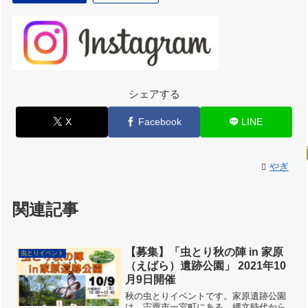
シェアする
X
Facebook
LINE
やぎ
関連記事
【募集】「虫とり秋の陣 in 家原
虫とりイベント
（えばら）遺跡公園」 2021年10
月9日開催
秋の虫とりイベントです。家原遺跡公園
は、宍粟市一宮町にある、縄文時代から