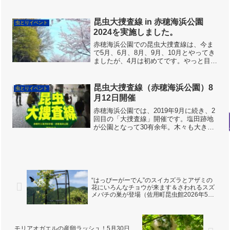
で、佐用町昆虫館のスタッフがお手伝い
をさせていただくことになりました。梅
雨の真っ最中だったので、当日までスタ
昆虫大捜査線 in 赤穂海浜公園
虫とりイベント
ッフは何度天気予報をチ...
2024を実施しました。
赤穂海浜公園での昆虫大捜査線は、今ま
で5月、6月、8月、9月、10月とやってき
ましたが、4月は初めてです。やっと目覚
めたムシ達。どんな出会いがあるのか、
スタッフも楽しみです。実は、今回の赤
穂海浜公園で意外だったのが、他のエリ
昆虫大捜査線（赤穂海浜公園）8
虫とりイベント
アではとっくに葉...
月12日開催
赤穂海浜公園では、2019年9月に続き、2
回目の「大捜査線」開催です。塩田跡地
が公園となって30有余年。木々も大きく
成長し、いろんな虫がすむ環境が形成さ
れています。正直、最初はあまり期待し
てなかったのですが、やってみると、意
外や意外、楽しい...
“はっぴーがーでん”のスイカズラとアザミの
花にいろんなチョウが来ます＆さわれるスズ
メバチの巣が登場（佐用町昆虫館2026年5月
26日）
モリアオガエルの産卵ラッシュ！5月30日