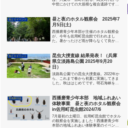
中世にかけての大規模な複合遺跡です。
いろんな時代の昔のおうちが、復元され
ています。ちょっと不思議な空間での虫
とりかも。揖保川の上流に位置し、周辺
昼と夜のホタル観察会 2025年7
虫とりイベント
は水田が多く、いろんな種...
月5日(土)
西播磨青少年本部が主催のホタル観察会
が、今年も佐用町昆虫館で行われまし
た。暑かったけど雨が降らなくて良かっ
たですね。まずは八木先生と一緒にホタ
ルについて学びます。どんな種類がいる
のかな？どんな場所にいるのかな？昼に
昆虫大捜査線 結果発表！（兵庫
虫とりイベント
活動する光らないホタルもい...
県立淡路島公園 2025年9月20
日）
淡路島公園での昆虫大捜査線。2022年か
ら、これまで春から初夏に実施してきま
した。秋ははじめてです。明石海峡を見
下ろす「展望広場」を拠点として、虫と
りをしました。当日は、曇り時々晴れ。
暑すぎることもなく、まずまずのお天気
西播磨青少年本部 地域ふれあい
昆虫館日誌
となりました。晴れて...
体験事業 昼と夜のホタル観察会
in佐用町昆虫館2024/7/6
7月最初の土曜日、佐用町昆虫館でホタル
の観察会を実施しました！西播磨青少年
本部の地域ふれあい体験事業のイベント