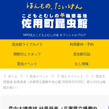
NPO法人こどもとむしの会 オフィシャルブログ
昆虫館ライブカメラ
利用案内・予約
開館日とスタッフ
昆虫館日誌
昆虫イベント
むし情報
ホーム
昆虫イベント
虫とりイベント
昆虫大
捜査線 結果発表（兵庫県立播磨中央公園 2026年5月23日）曇りの日は種
類が多い！
昆虫大捜査線 結果発表（兵庫県立播磨中