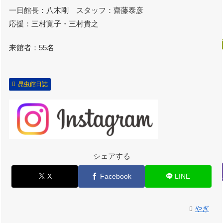
一日館長：八木剛 スタッフ：齋藤泰彦
応援：三村寛子・三村貴之
来館者：55名
昆虫館日誌
シェアする
X
Facebook
LINE
やぎ