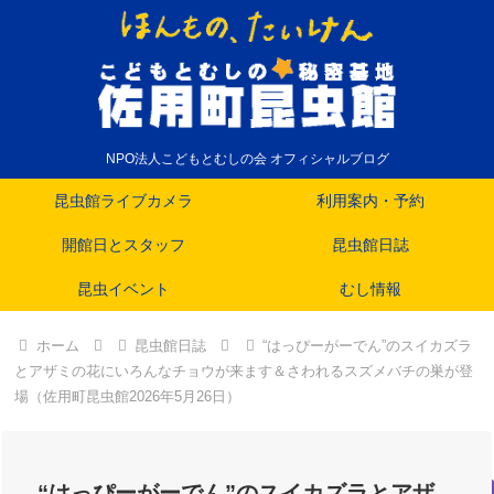
NPO法人こどもとむしの会 オフィシャルブログ
昆虫館ライブカメラ
利用案内・予約
開館日とスタッフ
昆虫館日誌
昆虫イベント
むし情報
ホーム
昆虫館日誌
“はっぴーがーでん”のスイカズラ
とアザミの花にいろんなチョウが来ます＆さわれるスズメバチの巣が登
場（佐用町昆虫館2026年5月26日）
“はっぴーがーでん”のスイカズラとアザ