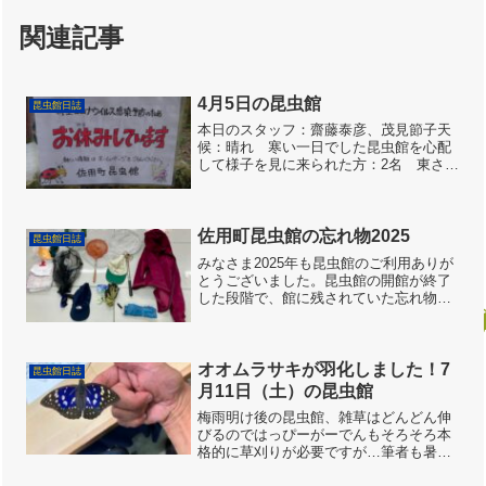
関連記事
4月5日の昆虫館
昆虫館日誌
本日のスタッフ：齋藤泰彦、茂見節子天
候：晴れ 寒い一日でした昆虫館を心配
して様子を見に来られた方：2名 東さ
ん、久保さん4月の第一日曜日、長い冬眠
期間を過ごし、待ち焦がれた虫開きの日
だったのですが、今年はダメになりまし
た。皮肉にも瑠璃寺参道...
佐用町昆虫館の忘れ物2025
昆虫館日誌
みなさま2025年も昆虫館のご利用ありが
とうございました。昆虫館の開館が終了
した段階で、館に残されていた忘れ物
は、写真のものです。お心当たりの方が
おられましたら、むしの会事務局へご連
絡ください。4月以降に引き継ぎますので
昆虫館へ引き取りにお...
オオムラサキが羽化しました！7
昆虫館日誌
月11日（土）の昆虫館
梅雨明け後の昆虫館、雑草はどんどん伸
びるのではっぴーがーでんもそろそろ本
格的に草刈りが必要ですが…筆者も暑さ
に負けそうなので、今日は見て見ぬふ