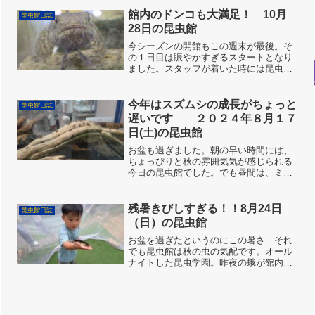
り・・・。いつの間にかジャノメチョウ
が最盛期です。大きなメスも飛び出しま
館内のドンコも大満足！ 10月
昆虫館日誌
す。昆虫館の開館準備を岡田...
28日の昆虫館
今シーズンの開館もこの週末が最後。そ
の１日目は賑やかすぎるスタートとなり
ました。スタッフが着いた時には昆虫館
の周りはすでに大喧騒。駐車場の奥の山
でサルの群れがやって来て大運動会を繰
り広げていたのです。せっかくなのでお
今年はスズムシの成長がちょっと
昆虫館日誌
客さんを楽しませてもらえ...
遅いです ２０２４年８月１７
日(土)の昆虫館
お盆も過ぎました。朝の早い時間には、
ちょっぴりと秋の雰囲気気が感じられる
今日の昆虫館でした。でも昼間は、ミン
ミンゼミやツクツクボウシの鳴き声が聞
こえるまだまだ暑い夏でした。みんな、
夏休みの宿題は終わりましたか？もうす
残暑きびしすぎる！！8月24日
昆虫館日誌
ぐ２学期が始まるよ！！！...
（日）の昆虫館
お盆を過ぎたというのにこの暑さ…それ
でも昆虫館は秋の虫の気配です。オール
ナイトした昆虫学園。昨夜の蛾が館内の
いたるとこに気配を消して居残っていま
した。魚の餌にされないように気配消し
中午前中は大にぎわい。みんな上手に虫
を触れています。スタッフ...