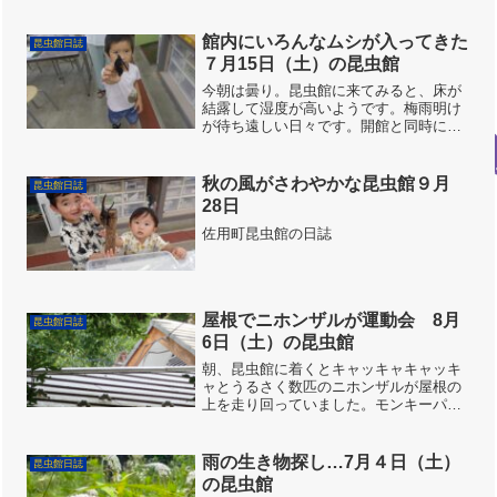
に入ります。少し肌寒い朝でしたが開館
準備に来てみると、昨日のスタッフ 内
田隼人さんがライトトラップによる採集
館内にいろんなムシが入ってきた
昆虫館日誌
を楽しんだようで、機材...
７月15日（土）の昆虫館
今朝は曇り。昆虫館に来てみると、床が
結露して湿度が高いようです。梅雨明け
が待ち遠しい日々です。開館と同時に、
今日も家族連れの来館者が途切れること
なく来てくれました。時期的に、やっぱ
りカブ・クワの人気は安定しています。
秋の風がさわやかな昆虫館９月
昆虫館日誌
ニジイロクワガタは大人も...
28日
佐用町昆虫館の日誌
屋根でニホンザルが運動会 8月
昆虫館日誌
6日（土）の昆虫館
朝、昆虫館に着くとキャッキャキャッキ
ャとうるさく数匹のニホンザルが屋根の
上を走り回っていました。モンキーパー
ク状態で近づくと屋根の反対側に隠れ
て、こちらをにらみつけています。人が
いない間、我が物顔で昆虫館を占拠して
雨の生き物探し…7月４日（土）
昆虫館日誌
いるのでしょう。夏はセミの...
の昆虫館