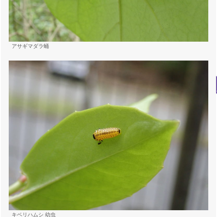
アサギマダラ蛹
キベリハムシ 幼虫