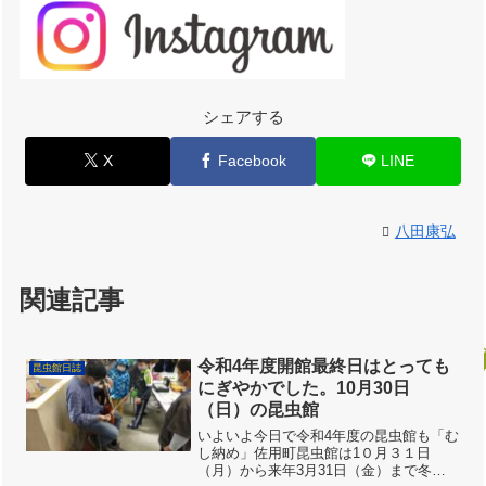
シェアする
X
Facebook
LINE
八田康弘
関連記事
令和4年度開館最終日はとっても
昆虫館日誌
にぎやかでした。10月30日
（日）の昆虫館
いよいよ今日で令和4年度の昆虫館も「む
し納め」佐用町昆虫館は1０月３１日
（月）から来年3月31日（金）まで冬眠