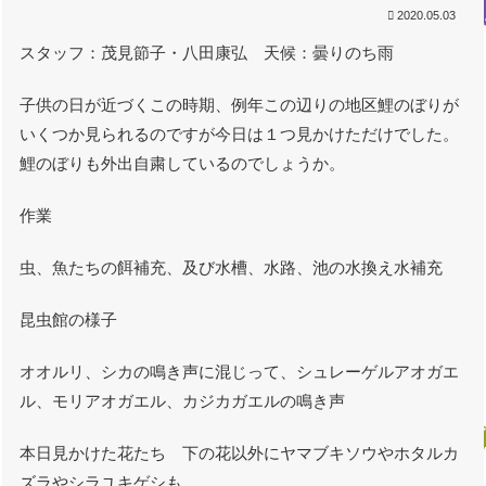
2020.05.03
スタッフ：茂見節子・八田康弘 天候：曇りのち雨
子供の日が近づくこの時期、例年この辺りの地区鯉のぼりが
いくつか見られるのですが今日は１つ見かけただけでした。
鯉のぼりも外出自粛しているのでしょうか。
作業
虫、魚たちの餌補充、及び水槽、水路、池の水換え水補充
昆虫館の様子
オオルリ、シカの鳴き声に混じって、シュレーゲルアオガエ
ル、モリアオガエル、カジカガエルの鳴き声
本日見かけた花たち 下の花以外にヤマブキソウやホタルカ
ズラやシラユキゲシも