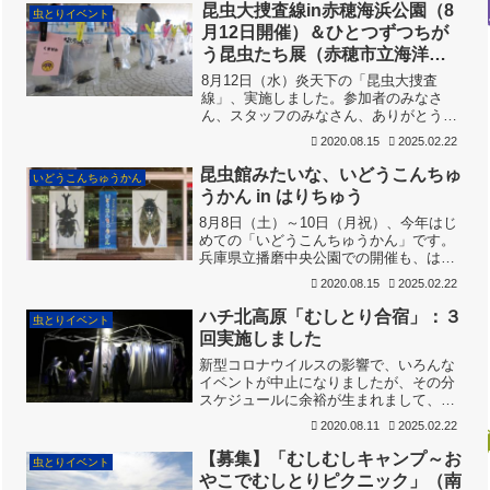
昆虫大捜査線in赤穂海浜公園（8
虫とりイベント
月12日開催）＆ひとつずつちが
う昆虫たち展（赤穂市立海洋科
学館）の見どころ
8月12日（水）炎天下の「昆虫大捜査
線」、実施しました。参加者のみなさ
ん、スタッフのみなさん、ありがとう！
ほんとは7月に実施する予定でしたが、
2020.08.15
2025.02.22
新型コロナウイルスの影響で、赤穂の子
どもたちの夏休みが8月8日からとなって
昆虫館みたいな、いどうこんちゅ
いどうこんちゅうかん
しまって、この日の設定と...
うかん in はりちゅう
8月8日（土）～10日（月祝）、今年はじ
めての「いどうこんちゅうかん」です。
兵庫県立播磨中央公園での開催も、はじ
めてです。会場の「バラ園サービスセン
2020.08.15
2025.02.22
ター」は、緑に囲まれ、適度な広さ、フ
ローリングの床、蚊帳を吊りやすい天井
ハチ北高原「むしとり合宿」：３
虫とりイベント
高、水まわりや冷蔵設...
回実施しました
新型コロナウイルスの影響で、いろんな
イベントが中止になりましたが、その分
スケジュールに余裕が生まれまして、メ
ール会員限定の「むしとり合宿」を３回
2020.08.11
2025.02.22
実施できました。7月18−19日、8月1日−2
日、2日−3日の３回で、16組62人のご家
【募集】「むしむしキャンプ～お
虫とりイベント
族をお迎...
やこでむしとりピクニック」（南