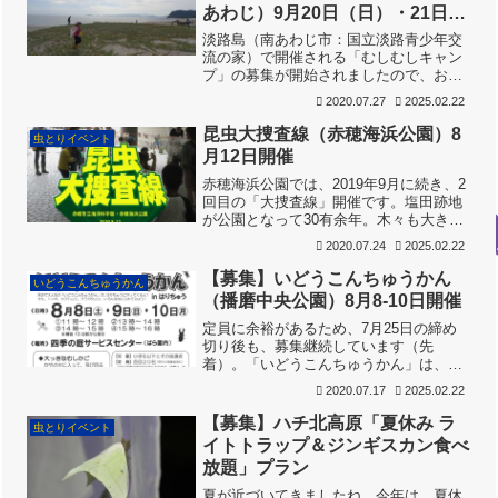
あわじ）9月20日（日）・21日
（月）
淡路島（南あわじ市：国立淡路青少年交
流の家）で開催される「むしむしキャン
プ」の募集が開始されましたので、お知
らせします。今年の「むしむしキャン
2020.07.27
2025.02.22
プ」は日帰りの虫採りメインの「デイ・
キャンプ」です。 応募締め切りは8月
昆虫大捜査線（赤穂海浜公園）8
虫とりイベント
28日（金）。応募多数の場...
月12日開催
赤穂海浜公園では、2019年9月に続き、2
回目の「大捜査線」開催です。塩田跡地
が公園となって30有余年。木々も大きく
成長し、いろんな虫がすむ環境が形成さ
2020.07.24
2025.02.22
れています。正直、最初はあまり期待し
てなかったのですが、やってみると、意
【募集】いどうこんちゅうかん
いどうこんちゅうかん
外や意外、楽しい...
（播磨中央公園）8月8-10日開催
定員に余裕があるため、7月25日の締め
切り後も、募集継続しています（先
着）。「いどうこんちゅうかん」は、
NPO法人こどもとむしの会オリジナルの
2020.07.17
2025.02.22
人気プログラムです。今年は、新型コロ
ナウイルスの影響で中止が相次ぎました
【募集】ハチ北高原「夏休み ラ
虫とりイベント
が、「昆虫大捜査線」でおな...
イトトラップ＆ジンギスカン食べ
放題」プラン
夏が近づいてきましたね。今年は、夏休