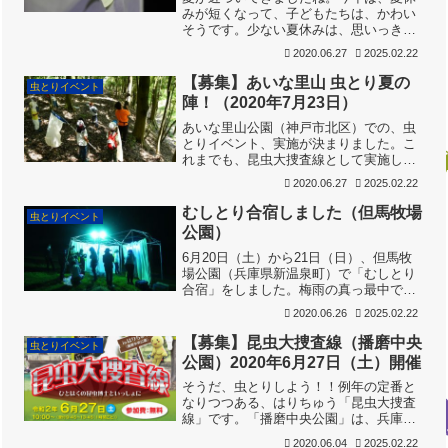
みが短くなって、子どもたちは、かわい
そうです。少ない夏休みは、思いっき
り、虫とりに使っていただきたいで
2020.06.27
2025.02.22
す！！いろんなイベントも順次ご紹介し
ますが、こちらは、とっておきの宿泊プ
【募集】あいな里山 虫とり夏の
虫とりイベント
ランになります。正面の赤い屋根...
陣！（2020年7月23日）
あいな里山公園（神戸市北区）での、虫
とりイベント、実施が決まりました。こ
れまでも、昆虫大捜査線として実施して
きましたが、今回は、すいませんが、定
2020.06.27
2025.02.22
員を設けます。名称も「虫とり夏の陣」
をパクらせていただきました。農村舞台
むしとり合宿しました（但馬牧場
虫とりイベント
（↓）に入れる人数で、区...
公園）
6月20日（土）から21日（日）、但馬牧
場公園（兵庫県新温泉町）で「むしとり
合宿」をしました。梅雨の真っ最中でし
たが、なんとかお天気に恵まれ、薄曇り
2020.06.26
2025.02.22
でスタート。参加は5家族15名で、余裕
をもって、楽しめましたよ。牧場公園か
【募集】昆虫大捜査線（播磨中央
虫とりイベント
ら、愛宕山山頂へ向...
公園）2020年6月27日（土）開催
そうだ、虫とりしよう！！例年の定番と
なりつつある、はりちゅう「昆虫大捜査
線」です。「播磨中央公園」は、兵庫県
の真ん中、播磨平野の一角にあります。
2020.06.04
2025.02.22