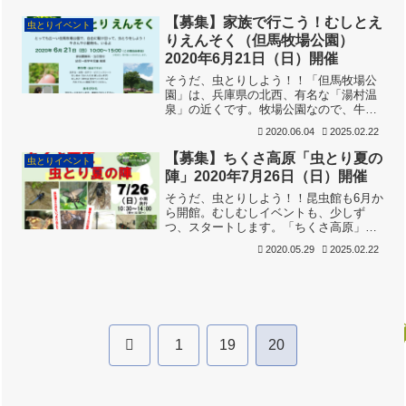
とても広い公園で、園内に、ため池、雑
木林、草原、と、多様な環境があり、多
【募集】家族で行こう！むしとえ
虫とりイベント
様な昆虫が見られるところ...
りえんそく（但馬牧場公園）
2020年6月21日（日）開催
そうだ、虫とりしよう！！「但馬牧場公
園」は、兵庫県の北西、有名な「湯村温
泉」の近くです。牧場公園なので、牛さ
んがいます！ 牛さんがいるということ
2020.06.04
2025.02.22
は、「おいしいソフトクリームが食べら
れる！」と思っている人が多いですが、
【募集】ちくさ高原「虫とり夏の
虫とりイベント
牧場公園の牛さんは、乳牛...
陣」2020年7月26日（日）開催
そうだ、虫とりしよう！！昆虫館も6月か
ら開館。むしむしイベントも、少しず
つ、スタートします。「ちくさ高原」
は、昆虫館から千種川に沿って、さらに
2020.05.29
2025.02.22
北へ。岡山県、鳥取県との境に近い、千
種川の源流部にあります。標高約900mの
高原です。ここでのむし...
前
1
19
20
へ