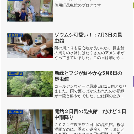
佐用町昆虫館のブログです
ゾウムシ可愛い！：7月3日の昆
昆虫館日誌
虫館
隣の川よりも居心地が良いのか、昆虫館
の周りの水路にはたくさんのアメンボが
やってきていました。この日は朝から夕
方まで、少しずつお客さんが来てくれま
した。初めてクワガタムシを持てた！と
いう子もいて、虫を触れるように準備し
新緑とフジが鮮やかな5月6日の
昆虫館日誌
ていた甲斐がありました。...
昆虫館
ゴールデンウイーク最終日は1日雨となり
ました。雨で葉っぱが洗われたのか新緑
が一段と鮮やかでした。虫は雨の止み間
にマルハナバチを見かけた程度でした。
その代わりイモリの活動が活発でいろん
な場所で見かけ、来館者はイモリを捕ま
開館２日目の昆虫館 だけど１日
昆虫館日誌
えプールに入れてくれま...
中雨降り
２０２１年度開館２日目の昆虫館。桜は
満開なのに、季節が逆戻りしてしまいと