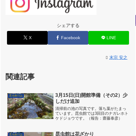
シェアする
X
Facebook
LINE
末宗 安之
関連記事
3月15日(日)開館準備（その2）少
昆虫館日誌
しだけ追加
清掃前の池の写真です。落ち葉がたまっ
ています。昆虫館では3回目のナガレホト
ケドジョウです。（報告：齋藤泰彦）
昆虫館は花ざかり
昆虫館日誌