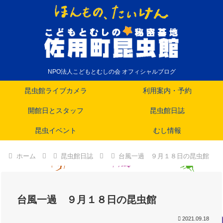
NPO法人こどもとむしの会 オフィシャルブログ
昆虫館ライブカメラ
利用案内・予約
開館日とスタッフ
昆虫館日誌
昆虫イベント
むし情報
ホーム
昆虫館日誌
台風一過 ９月１８日の昆虫館
台風一過 ９月１８日の昆虫館
2021.09.18