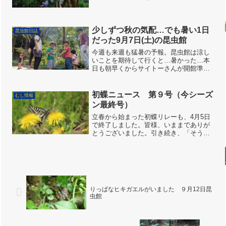
が、雨の神様に好かれている方がいるよ
うです。雨降りなので、イモリが水から
上がっています。朝，館の周りをぐるっ
と一周したところ、20匹...
少しずつ秋の気配…でも暑い1日
昆虫館日誌
だった9月7日(土)の昆虫館
今週も来週も猛暑の予報。昆虫館は涼し
いことを期待して行くと…暑かった…本
日も朝早くからサイトーさんが開館準備
を済ませてくれていました。いつもあり
がとうございます！ツクツクボウシとミ
ンミンゼミが大合宿する中、何か秋の虫
初蝶ニュース 第９号（今シーズ
むし情報
いないかな〜と散策。ニワ...
ン最終号）
立春から始まった初蝶リレーも、4月5日
で終了しました。皆様、いままでありが
とうございました。引き続き、「そう
だ！ むしとりしよう！」で情報をお待
ちしております。特にお子様の投稿は大
歓迎！
りっぱなヒキガエルがいました ９月12日昆
虫館