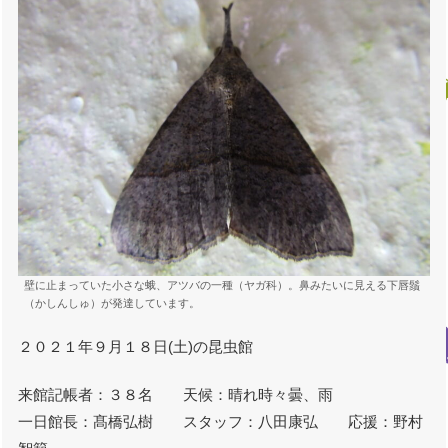
壁に止まっていた小さな蛾、アツバの一種（ヤガ科）。鼻みたいに見える下唇鬚
（かしんしゅ）が発達しています。
２０２１年９月１８日(土)の昆虫館
来館記帳者：３８名 天候：晴れ時々曇、雨
一日館長：髙橋弘樹 スタッフ：八田康弘 応援：野村