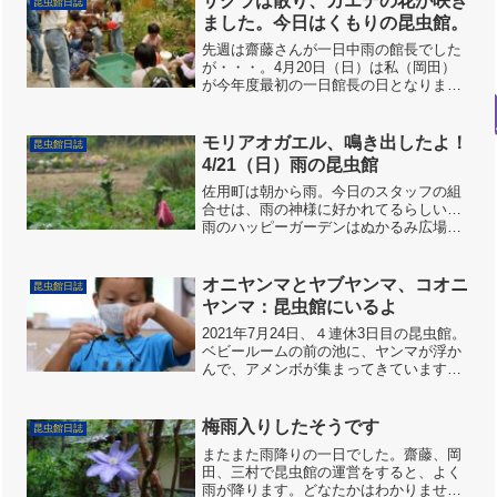
サクラは散り、カエデの花が咲き
昆虫館日誌
ました。今日はくもりの昆虫館。
先週は齋藤さんが一日中雨の館長でした
が・・・。4月20日（日）は私（岡田）
が今年度最初の一日館長の日となりまし
た。雨男が揃ったので二週連続雨が降る
と思いきや、終始曇り空の一日でした。
午前中は意外なことに肌寒く、館内は暖
モリアオガエル、鳴き出したよ！
昆虫館日誌
房を効かせ暖をとりまし...
4/21（日）雨の昆虫館
佐用町は朝から雨。今日のスタッフの組
合せは、雨の神様に好かれてるらしい…
雨のハッピーガーデンはぬかるみ広場に
変わりつつ…山からおりてきたアカハラ
イモリがのんびり過ごしていました。広
場には木材が積まれていて、虫とりする
オニヤンマとヤブヤンマ、コオニ
昆虫館日誌
子は危険なので近寄らない...
ヤンマ：昆虫館にいるよ
2021年7月24日、４連休3日目の昆虫館。
ベビールームの前の池に、ヤンマが浮か
んで、アメンボが集まってきています。
最初はもっといっぱいたかっていまし
た。気づいたこどもたちは、「オニヤン
マが死んでる！」と口走っていました。
梅雨入りしたそうです
昆虫館日誌
アメンボは水面に落...
またまた雨降りの一日でした。齋藤、岡
田、三村で昆虫館の運営をすると、よく
雨が降ります。どなたかはわかりません