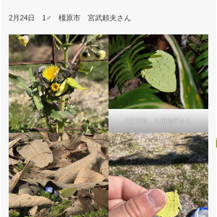
2月24日 1♂ 橿原市 宮武頼夫さん
2月22日 久後地平さん