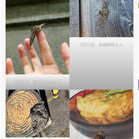
2月22日 井嶋幸司さん
2月21日 村山りりかさん