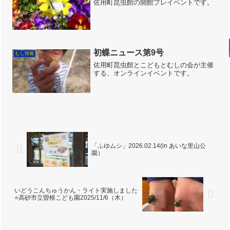
佐用町昆虫館の開館プレイベントです。
初蝶ニュース第9号
むし情報
佐用町昆虫館とこどもとむしの会が主催
する、オンラインイベントです。
「ふゆムシ」2026.02.14(in あいな里山公
園）
いどうこんちゅうかん・ライト実施しました
⭐️高砂市立曽根こども園2025/11/6（木）