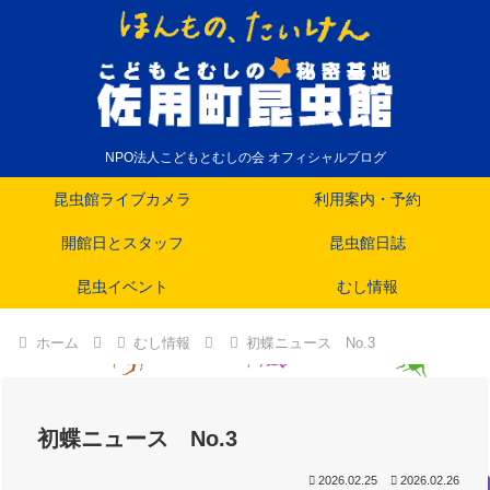
NPO法人こどもとむしの会 オフィシャルブログ
昆虫館ライブカメラ
利用案内・予約
開館日とスタッフ
昆虫館日誌
昆虫イベント
むし情報
ホーム
むし情報
初蝶ニュース No.3
初蝶ニュース No.3
2026.02.25
2026.02.26