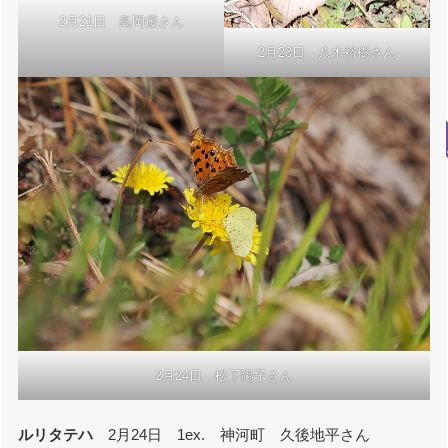
2月21日 島岡優さん
2月23日 八木裕樹さん
2月24日 松下陽子さん
ルリタテハ
2月24日 1ex. 神河町 久後地平さん