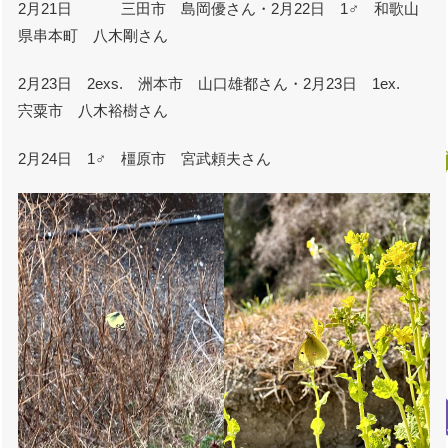
2月21日 三田市 島岡優さん・2月22日 1♂ 和歌山
県串本町 八木剛さん
2月23日 2exs. 洲本市 山口雄都さん・2月23日 1ex.
宍粟市 八木裕樹さん
2月24日 1♂ 橿原市 宮武頼夫さん