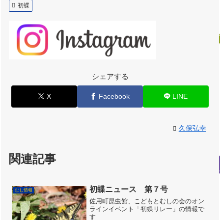
初蝶
シェアする
X
Facebook
LINE
久保弘幸
関連記事
初蝶ニュース 第７号
むし情報
佐用町昆虫館、こどもとむしの会のオン
ラインイベント「初蝶リレー」の情報で
す