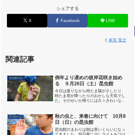
シェアする
X
Facebook
LINE
末宗 安之
関連記事
例年より遅めの彼岸花咲き始め
昆虫館日誌
る ９月26日（土）昆虫館
今日は曇りながら時たま陽がさしたり、
時たま雨が降ったりのおかしな天気でし
た。そのせいか帰りには久々きれいな７
色くっきりの虹が出ていました。今年の
彼岸花は遅めでやっと咲き始めており昆
虫館の彼岸花も今日が盛りでした。アサ
秋の虫と、来春に向けて 10月8
昆虫館日誌
ギマダラの食草キジョラン...
日（日）の昆虫館
昆虫館のまわりは朝は寒いくらいになっ
てきました。前日夜に少しライトをつけ