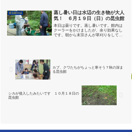
た。インスタもたくさんアップしまし
て、おまけに標本もつくったりして、ス
タッフ的には楽しい日でした。GW明け
蒸し暑い日は水辺の生き物が大人
昆虫館日誌
から６月の昆虫館は余裕があ...
気！ ６月１９日（日）の昆虫館
本日は曇りです。蒸し暑いです。館内は
クーラーをかけましたが、余り効果なし
です。朝から末宗さんが草刈りをして下
さってます。齋藤さんと私（岡田）二人
でガチャポン用に缶バッジをカプセルに
詰めておきました。ある程度はできまし
たが、まだまだです。スタ...
カブ、クワたちがちょっと寒そう？秋の深ま
る昆虫館
シカが侵入したみたいです １０月１８日の
昆虫館