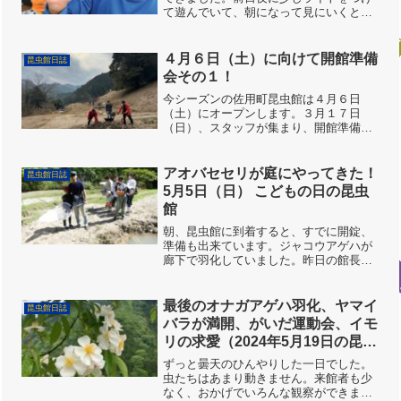
て遊んでいて、朝になって見にいくとカ
ーテンに綺麗なウスバツバメが止まって
いました。この時期にだけ見られる綺麗
なガです。サクラの周りを探すと良いそ
４月６日（土）に向けて開館準備
昆虫館日誌
うです。3連休の中日、た...
会その１！
今シーズンの佐用町昆虫館は４月６日
（土）にオープンします。３月１７日
（日）、スタッフが集まり、開館準備を
始めました。いつも通り、まずは落ち葉
で汚れた池の中の掃除です。池掃除のス
ペシャリスト、齋藤さんが早朝から水抜
アオバセセリが庭にやってきた！
昆虫館日誌
き、イモリや魚をトロ船に避難...
5月5日（日） こどもの日の昆虫
館
朝、昆虫館に到着すると、すでに開錠、
準備も出来ています。ジャコウアゲハが
廊下で羽化していました。昨日の館長さ
ん、安岡さんが一泊して灯火採集を実施
していたので、人気のある大型の蛾を蚊
帳の中に入れて準備してくれました。オ
最後のオナガアゲハ羽化、ヤマイ
昆虫館日誌
オミズアオやウンモンスズ...
バラが満開、がいだ運動会、イモ
リの求愛（2024年5月19日の昆虫
館）
ずっと曇天のひんやりした一日でした。
虫たちはあまり動きません。来館者も少
なく、おかげでいろんな観察ができまし