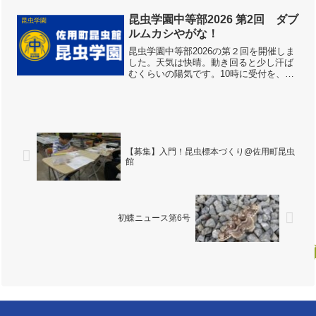
山門前の桜はまだ咲き残っていました。
山間では紫色のヤマフジが咲き始めてい
昆虫学園中等部2026 第2回 ダブ
昆虫学園
ます。カタツムリ朝から...
ルムカシやがな！
昆虫学園中等部2026の第２回を開催しま
した。天気は快晴。動き回ると少し汗ば
むくらいの陽気です。10時に受付を、と
思いましたがあまりの虫とり日和に中学
生たちははっぴーがーでんに行ってしま
って帰ってきません。虫とりは大いに結
構ですが、出席確認...
【募集】入門！昆虫標本づくり@佐用町昆虫
館
初蝶ニュース第6号