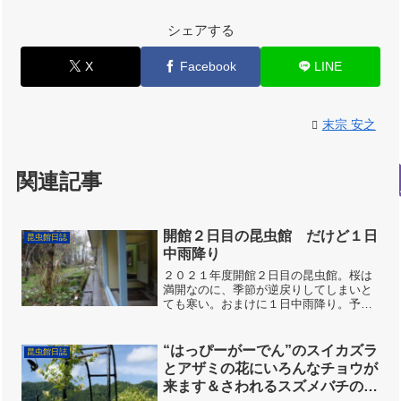
シェアする
X
Facebook
LINE
末宗 安之
関連記事
開館２日目の昆虫館 だけど１日
昆虫館日誌
中雨降り
２０２１年度開館２日目の昆虫館。桜は
満開なのに、季節が逆戻りしてしまいと
ても寒い。おまけに１日中雨降り。予約
状況を調べたところ、１日を通じて１組
のみ。それでも、８組 計３５名の来館
者がありました。カマキリ模様の服を着
“はっぴーがーでん”のスイカズラ
昆虫館日誌
た可愛い坊や。来館の記念...
とアザミの花にいろんなチョウが
来ます＆さわれるスズメバチの巣