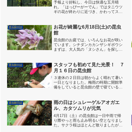
が登場（佐用町昆虫館2026年5月
予報より好転し、今日は快適な五月晴
26日）
れ。「はっぴーがーでん」ではタニウツ
ギの花が終わりに近づき、かわってスイ
カズラとアザミの花が満開。スイカズラ
にはアゲハ類が、アザミにはアゲハ類や
ヒョウモンチョウ類がやってきます。花
お花が綺麗な6月18日(土)の昆虫
昆虫館日誌
にやってきたときがチャンス...
館
昆虫館のお庭では、いろんなお花が咲い
ています。シチダンカカンザシギボウシ
まずは、大人気の「ヌシさん」を探して
います。出ておいで〜！「なにな
に〜？」とみんな覗き込んで〜ズドー
ン！「にゅるにゅる〜」やっぱり、さわ
スタッフも初めて見た光景！ ７
昆虫館日誌
りたくなるよね～。亀さんもイモリ...
月１６日の昆虫館
３連休の２日目は朝からよく晴れて暑い
一日となりました。梅雨の時期に開館準
備をしていると昆虫館の壁で寝ているカ
エルを見かけるのですが、今日寝ていた
のはヤモリでした。よ～く見ると隙間で
ヤモリがお休み中。キリギリスの成虫も
雨の日はシュレーゲルアオガエ
昆虫館日誌
いました。開館と同時にた...
ル、カタツムリが元気
4月17日（土）の昆虫館は一日中雨で帰
り際やっと雨も止み明るい空となりまし
た。サクラ桜はほとんど散りましたがヤ
マザクラや品種が違うのか昆虫館手前の