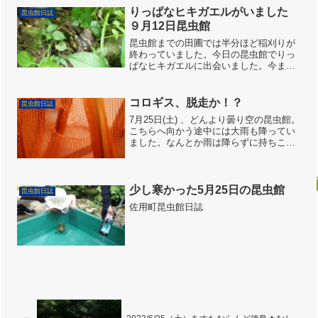
たので、館内外のあちらこちらを注意し
りっぱなヒキガエルがいました
昆虫館日誌
て見回ったところ、これが...
９月12日昆虫館
昆虫館までの田圃では半分ほど稲刈りが
終わっていました。今日の昆虫館でりっ
ぱなヒキガエルに出会いました。今まで
モリアオガエル、シュレーゲルアオガエ
ル、カジカガエル、トノサマガエルは見
かけけたことがありますが、ヒキガエル
コロギス、脱走か！？
昆虫館日誌
は初めてお目にかかりまし...
7月25日(土) 、どんより曇り空の昆虫館。
こちらへ向かう途中には大雨も降ってい
ました。なんとか雨は降らずに持ちこた
えています。昆虫館の空模様人はしんど
い気候ですが、カタツムリは嬉しそうで
す。嬉しそうなカタツムリ昆虫館周辺で
は、ニイニイゼミ...
少し寒かった5月25日の昆虫館
昆虫館日誌
佐用町昆虫館日誌