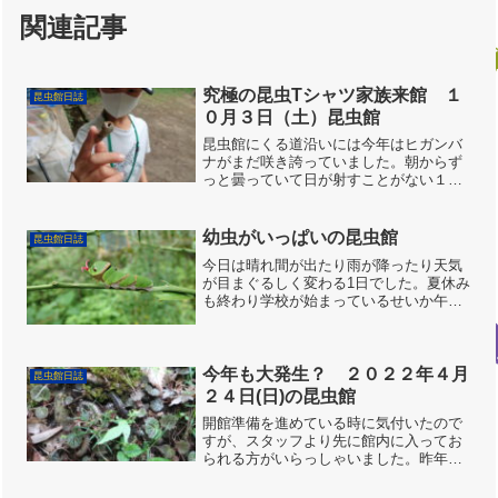
関連記事
究極の昆虫Tシャツ家族来館 １
昆虫館日誌
０月３日（土）昆虫館
昆虫館にくる道沿いには今年はヒガンバ
ナがまだ咲き誇っていました。朝からず
っと曇っていて日が射すことがない１日
でした。そのせいかむし達の活動も少な
く、来館者も今年一番少ないのんびりし
た昆虫館でした。昼前に野村先生がアサ
幼虫がいっぱいの昆虫館
昆虫館日誌
ギマダラのためのフジバカ...
今日は晴れ間が出たり雨が降ったり天気
が目まぐるしく変わる1日でした。夏休み
も終わり学校が始まっているせいか午前
中は来館者もそこそこ来られましたが午
後は久しぶりにのんびりした昆虫館でし
た。そのせいかゆっくり虫を探す時間も
あって蝶や蛾の幼虫をけ...
今年も大発生？ ２０２２年４月
昆虫館日誌
２４日(日)の昆虫館
開館準備を進めている時に気付いたので
すが、スタッフより先に館内に入ってお
られる方がいらっしゃいました。昨年何
千人と来館された「ばばさん」です。３
人ばかりフライングで入館されていまし