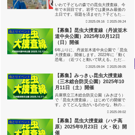
いわて子どもの森での昆虫大捜査線、今
年で８回目です。岩手では夏休み最後の
土日です。宿題を済ませた？子どもたち
が、たくさん集まってくれました。さ
2025.09.16
2025.09.24
て、結果はいかに。結果発表！122人の
参加者が、74種類、308匹の虫をつかま
【募集】昆虫大捜査線（丹波並木
虫とりイベント
えました。つかまえた...
道中央公園）2025年10月12日
（日）開催
6年ぶりに、丹波並木道中央公園で「昆虫
大捜査線」開催します。2022年に「動く
恐竜」（近づくと動いて吠える。ただし
土日祝のみ。）や滑り台などの遊具が設
2025.09.04
2025.09.05
置され、以後、ちっちゃな子どもたちに
人気のスポットになりつつあります。前
【募集】みっきぃ昆虫大捜査線
虫とりイベント
後に遊んでください...
（三木総合防災公園）2025年10
月11日（土）開催
兵庫県立三木総合防災公園（みきぼう）
で「昆虫大捜査線」、はじめての開催で
す。さてどんな虫がいるのかな。秋の一
日、楽しく虫とりしましょう！9月20日
2025.09.02
（土）9:00、先着受付開始です。公園の
ようす三木総合防災公園は、三木市志染
【募集】昆虫大捜査線（ハチ高
虫とりイベント
町にあります。面積...
原）2025年9月23日（火・祝）開
催