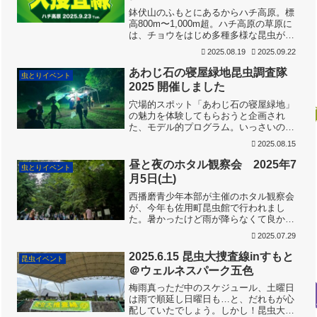
鉢伏山のふもとにあるからハチ高原。標
高800m〜1,000m超。ハチ高原の草原に
は、チョウをはじめ多種多様な昆虫が生
息しています。秋にはどんな虫がいるの
2025.08.19
2025.09.22
かな？ みんなで調べるのだっ‼️雨のとき
は、室内で虫に触れてあそぶプログラム
あわじ石の寝屋緑地昆虫調査隊
虫とりイベント
をします。内...
2025 開催しました
穴場的スポット「あわじ石の寝屋緑地」
の魅力を体験してもらおうと企画され
た、モデル的プログラム。いっさいのム
ダを排して虫とりに徹する…少数精鋭の
2025.08.15
ディープな内容です。2023年・2024年に
続き、３回目の開催。プログラムの構成
昼と夜のホタル観察会 2025年7
虫とりイベント
は昨年・一昨年と同...
月5日(土)
西播磨青少年本部が主催のホタル観察会
が、今年も佐用町昆虫館で行われまし
た。暑かったけど雨が降らなくて良かっ
たですね。まずは八木先生と一緒にホタ
2025.07.29
ルについて学びます。どんな種類がいる
のかな？どんな場所にいるのかな？昼に
2025.6.15 昆虫大捜査線inすもと
昆虫イベント
活動する光らないホタルもい...
＠ウェルネスパーク五色
梅雨真っただ中のスケジュール、土曜日
は雨で順延し日曜日も…と、だれもが心
配していたでしょう。しかし！昆虫大捜