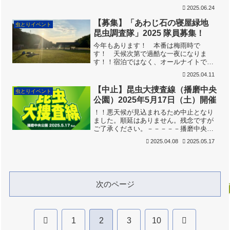
査線は負けません。日曜日は風は強いも
2025.06.24
のの無事開催できました。きっと強烈な
晴れPowerを持つ人がスタッフか参加者
【募集】「あわじ石の寝屋緑地
虫とりイベント
にいるに違いありませ...
昆虫調査隊」2025 隊員募集！
今年もあります！ 本番は梅雨時で
す！ 天候次第で過酷な一夜になりま
す！！宿泊ではなく、オールナイトで虫
とりをします。いっさいのムダを排して
2025.04.11
虫とりに徹する、少数精鋭対象のディー
プなプログラムです。夜がふけて日付が
【中止】昆虫大捜査線（播磨中央
虫とりイベント
変わる頃から、いろんな虫がやっ...
公園）2025年5月17日（土）開催
！！悪天候が見込まれるため中止となり
ました。順延はありません。残念ですが
ご了承ください。－－－－－播磨中央公
園での「昆虫大捜査線」、今年は5月に開
2025.04.08
2025.05.17
催します！ はりちゅうではついに10回
目の開催。しかし、5月の開催ははじめて
です。生まれたての...
次のページ
前
次
1
2
3
10