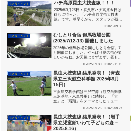
ハチ高原昆虫大捜査線！！！
虫とりイベント
2025年9月23日：養父市ハチ高原今日は
待ちに待った、『ハチ高原昆虫大捜査
線』です。朝早くから、スタッフが続々
と集合。あーだこーだと話しながら、準
2025.09.30
備を進めました。その間に、キッズスタ
ッフは「みほん」のトンボを採るのに夢
むしとり合宿 但馬牧場公園
虫とりイベント
中です。ねらいは、小...
(2025/7/12-13) 開催しました
2025年の但馬牧場公園むしとり合宿。7
月開催にしました。やっぱり夏の虫が楽
しいからね。お天気はまずまず。昼も夜
も期待できます。リフトで楽ちん徒歩も
2025.09.30
2025.11.15
楽しいいい虫をゲットルリボシカミキ
リ。ナイスサイズ。みんなのようす、ド
昆虫大捜査線 結果発表！（青森
虫とりイベント
ローン撮影です。ドロー...
県立三沢航空科学館 2025年9月
15日）
三沢航空科学館は三沢空港（航空自衛隊
三沢基地・米軍共用）に隣接し、「大
空」と「飛翔」をテーマとしたミュージ
アムです。「大空」と「飛翔」って、虫
2025.09.26
2025.09.27
のことやん！！ということで、「昆虫大
捜査線」を開催してきました。今日は、
昆虫大捜査線 結果発表！（岩手
虫とりイベント
さわやかな秋晴れ。関西はま...
県立児童館いわて子どもの森－
2025.8.16）